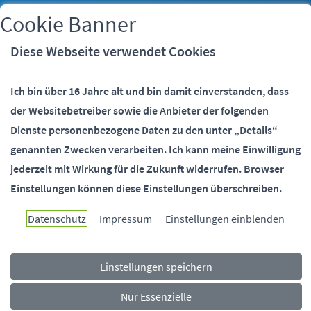
Cookie Banner
Telefon:
05251 88-0
Fax:
05251 88-2000
Diese Webseite verwendet Cookies
E-Mail:
info@paderborn.de
Ich bin über 16 Jahre alt und bin damit einverstanden, dass
der Websitebetreiber sowie die Anbieter der folgenden
SOCIALMEDIA
Dienste personenbezogene Daten zu den unter „Details“
genannten Zwecken verarbeiten.
Ich kann meine Einwilligung
jederzeit mit Wirkung für die Zukunft widerrufen.
Browser
Einstellungen können diese Einstellungen überschreiben.
Paderborn überzeugt.
Datenschutz
Impressum
Einstellungen einblenden
Einstellungen speichern
Navigationsmenü
Rechtliches
Impressum
Datenschutz
Barrierefreiheit
Nur Essenzielle