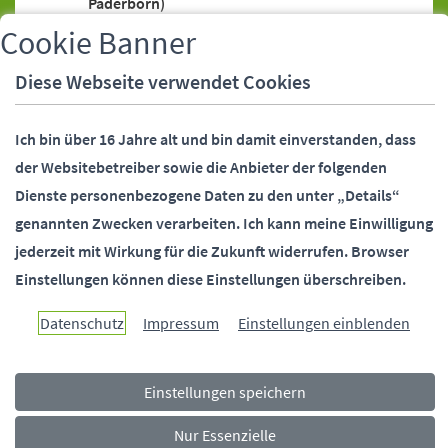
Paderborn)
Bankeinzugsermächtigung (SEPA-Lastschrift)
Cookie Banner
Bankeinzugsermächtigung (SEPA-Lastschrift),
Diese Webseite verwendet Cookies
Widerruf
Bankverbindung (Stadtverwaltung
Ich bin über 16 Jahre alt und bin damit einverstanden, dass
Paderborn)
der Websitebetreiber sowie die Anbieter der folgenden
Behördennummer 115
Dienste personenbezogene Daten zu den unter „Details“
Bundesfreiwilligendienst (Stadtverwaltung
genannten Zwecken verarbeiten.
Ich kann meine Einwilligung
Paderborn)
jederzeit mit Wirkung für die Zukunft widerrufen.
Browser
Bürgermeister (Stellvertreter)
Einstellungen können diese Einstellungen überschreiben.
Bürgermeister (Telefonsprechstunde)
Bürgermeister und Beigeordnete
Datenschutz
Impressum
Einstellungen einblenden
(Kontaktdaten)
Bürgerstiftung Paderborn
Einstellungen speichern
Ehrungen (Alters-, Ehejubiläen)
Fundsachen
Nur Essenzielle