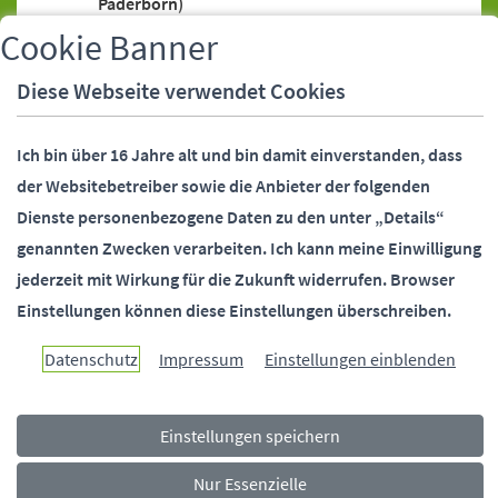
Paderborn)
Bankeinzugsermächtigung (SEPA-Lastschrift)
Cookie Banner
Bankeinzugsermächtigung (SEPA-Lastschrift),
Diese Webseite verwendet Cookies
Widerruf
Bankverbindung (Stadtverwaltung
Ich bin über 16 Jahre alt und bin damit einverstanden, dass
Paderborn)
der Websitebetreiber sowie die Anbieter der folgenden
Behördennummer 115
Dienste personenbezogene Daten zu den unter „Details“
Bundesfreiwilligendienst (Stadtverwaltung
genannten Zwecken verarbeiten.
Ich kann meine Einwilligung
Paderborn)
jederzeit mit Wirkung für die Zukunft widerrufen.
Browser
Bürgermeister (Stellvertreter)
Einstellungen können diese Einstellungen überschreiben.
Bürgermeister (Telefonsprechstunde)
Bürgermeister und Beigeordnete
Datenschutz
Impressum
Einstellungen einblenden
(Kontaktdaten)
Bürgerstiftung Paderborn
Einstellungen speichern
Ehrungen (Alters-, Ehejubiläen)
Fundsachen
Nur Essenzielle