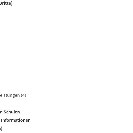
ritte)
)
)
leistungen
(4)
en Schulen
e Informationen
n)