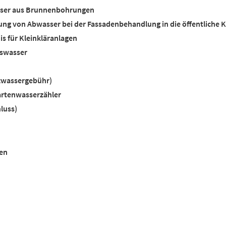
asser aus Brunnenbohrungen
ung von Abwasser bei der Fassadenbehandlung in die öffentliche K
is für Kleinkläranlagen
swasser
zwassergebühr)
artenwasserzähler
luss)
en