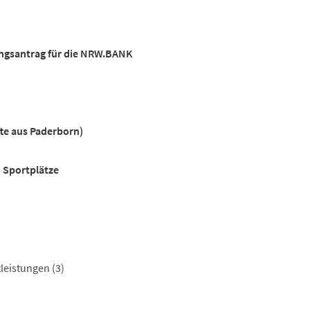
gsantrag für die NRW.BANK
fte aus Paderborn)
d Sportplätze
tleistungen
(3)