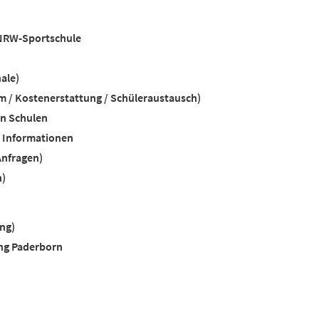
NRW-Sportschule
ale)
 / Kostenerstattung / Schüleraustausch)
en Schulen
e Informationen
Anfragen)
n)
ng)
ng Paderborn