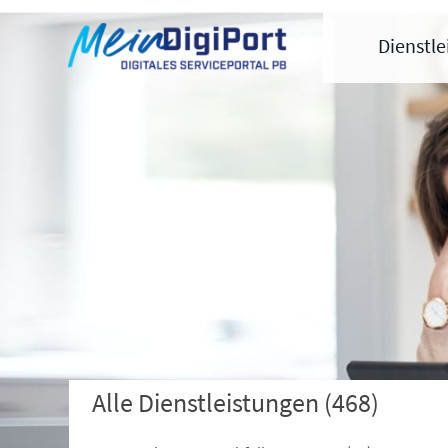
Digitales Serviceportal Paderborn
Zur Hauptnavigation
Zum Inhalt
Zum Footer
Dienstl
Alle Dienstleistungen
(468)