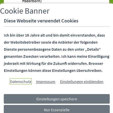
Paderborn)
Bankeinzugsermächtigung (SEPA-Lastschrift)
Cookie Banner
Bankeinzugsermächtigung (SEPA-Lastschrift),
Diese Webseite verwendet Cookies
Widerruf
Bankverbindung (Stadtverwaltung
Ich bin über 16 Jahre alt und bin damit einverstanden, dass
Paderborn)
der Websitebetreiber sowie die Anbieter der folgenden
Behördennummer 115
Dienste personenbezogene Daten zu den unter „Details“
Bundesfreiwilligendienst (Stadtverwaltung
genannten Zwecken verarbeiten.
Ich kann meine Einwilligung
Paderborn)
jederzeit mit Wirkung für die Zukunft widerrufen.
Browser
Bürgermeister (Stellvertreter)
Einstellungen können diese Einstellungen überschreiben.
Bürgermeister (Telefonsprechstunde)
Bürgermeister und Beigeordnete
Datenschutz
Impressum
Einstellungen einblenden
(Kontaktdaten)
Bürgerstiftung Paderborn
Einstellungen speichern
Ehrungen (Alters-, Ehejubiläen)
Fundsachen
Nur Essenzielle