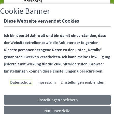
Paderborn)
Bankeinzugsermächtigung (SEPA-Lastschrift)
Cookie Banner
Bankeinzugsermächtigung (SEPA-Lastschrift),
Diese Webseite verwendet Cookies
Widerruf
Bankverbindung (Stadtverwaltung
Ich bin über 16 Jahre alt und bin damit einverstanden, dass
Paderborn)
der Websitebetreiber sowie die Anbieter der folgenden
Behördennummer 115
Dienste personenbezogene Daten zu den unter „Details“
Bundesfreiwilligendienst (Stadtverwaltung
genannten Zwecken verarbeiten.
Ich kann meine Einwilligung
Paderborn)
jederzeit mit Wirkung für die Zukunft widerrufen.
Browser
Bürgermeister (Stellvertreter)
Einstellungen können diese Einstellungen überschreiben.
Bürgermeister (Telefonsprechstunde)
Bürgermeister und Beigeordnete
Datenschutz
Impressum
Einstellungen einblenden
(Kontaktdaten)
Bürgerstiftung Paderborn
Einstellungen speichern
Ehrungen (Alters-, Ehejubiläen)
Fundsachen
Nur Essenzielle