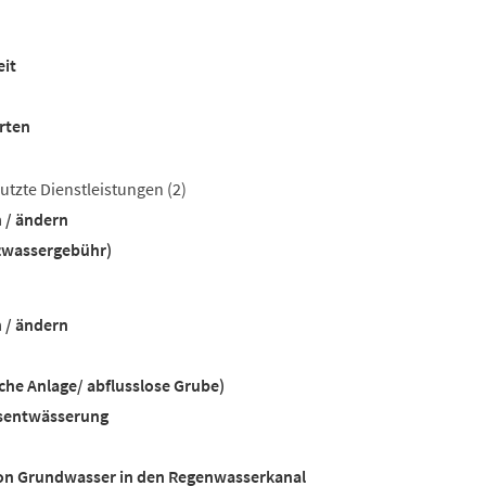
it
rten
utzte Dienstleistungen
(2)
 / ändern
zwassergebühr)
 / ändern
sche Anlage/ abflusslose Grube)
sentwässerung
 von Grundwasser in den Regenwasserkanal