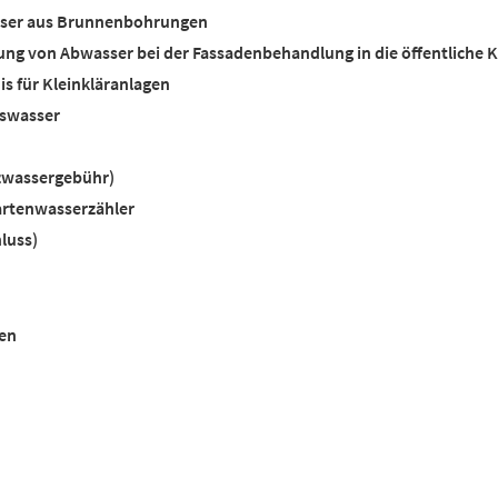
asser aus Brunnenbohrungen
ung von Abwasser bei der Fassadenbehandlung in die öffentliche K
is für Kleinkläranlagen
swasser
zwassergebühr)
artenwasserzähler
luss)
en