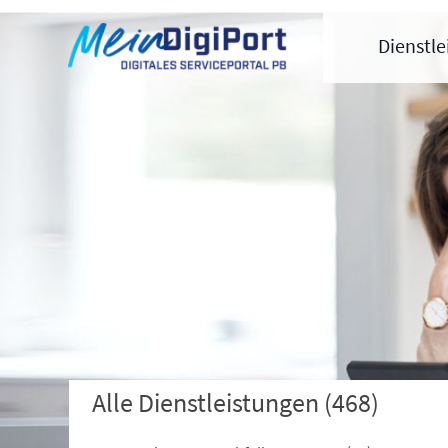
Digitales Serviceportal Paderborn
Zur Hauptnavigation
Zum Inhalt
Zum Footer
Dienstl
Alle Dienstleistungen
(468)