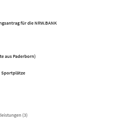
gsantrag für die NRW.BANK
fte aus Paderborn)
d Sportplätze
tleistungen
(3)