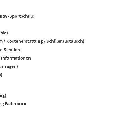
NRW-Sportschule
ale)
 / Kostenerstattung / Schüleraustausch)
en Schulen
e Informationen
Anfragen)
n)
ng)
ng Paderborn