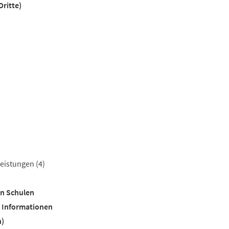
ritte)
)
)
leistungen
(4)
en Schulen
e Informationen
n)