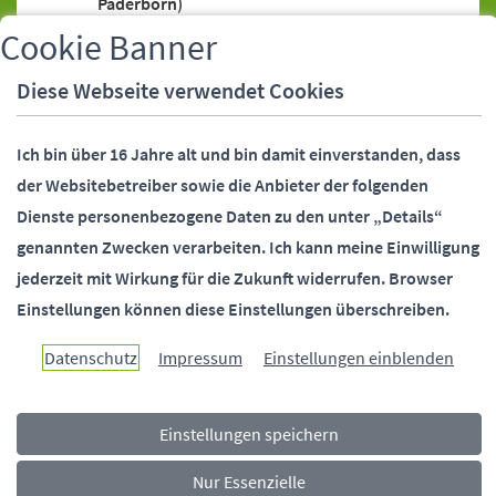
Paderborn)
Bankeinzugsermächtigung (SEPA-Lastschrift)
Cookie Banner
Bankeinzugsermächtigung (SEPA-Lastschrift),
Diese Webseite verwendet Cookies
Widerruf
Bankverbindung (Stadtverwaltung
Ich bin über 16 Jahre alt und bin damit einverstanden, dass
Paderborn)
der Websitebetreiber sowie die Anbieter der folgenden
Behördennummer 115
Dienste personenbezogene Daten zu den unter „Details“
Bundesfreiwilligendienst (Stadtverwaltung
genannten Zwecken verarbeiten.
Ich kann meine Einwilligung
Paderborn)
jederzeit mit Wirkung für die Zukunft widerrufen.
Browser
Bürgermeister (Stellvertreter)
Einstellungen können diese Einstellungen überschreiben.
Bürgermeister (Telefonsprechstunde)
Bürgermeister und Beigeordnete
Datenschutz
Impressum
Einstellungen einblenden
(Kontaktdaten)
Bürgerstiftung Paderborn
Einstellungen speichern
Ehrungen (Alters-, Ehejubiläen)
Fundsachen
Nur Essenzielle