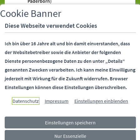
Paderborn)
Bankeinzugsermächtigung (SEPA-Lastschrift)
Cookie Banner
Bankeinzugsermächtigung (SEPA-Lastschrift),
Diese Webseite verwendet Cookies
Widerruf
Bankverbindung (Stadtverwaltung
Ich bin über 16 Jahre alt und bin damit einverstanden, dass
Paderborn)
der Websitebetreiber sowie die Anbieter der folgenden
Behördennummer 115
Dienste personenbezogene Daten zu den unter „Details“
Bundesfreiwilligendienst (Stadtverwaltung
genannten Zwecken verarbeiten.
Ich kann meine Einwilligung
Paderborn)
jederzeit mit Wirkung für die Zukunft widerrufen.
Browser
Bürgermeister (Stellvertreter)
Einstellungen können diese Einstellungen überschreiben.
Bürgermeister (Telefonsprechstunde)
Bürgermeister und Beigeordnete
Datenschutz
Impressum
Einstellungen einblenden
(Kontaktdaten)
Bürgerstiftung Paderborn
Einstellungen speichern
Ehrungen (Alters-, Ehejubiläen)
Fundsachen
Nur Essenzielle