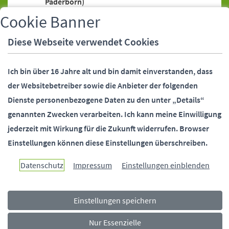
Paderborn)
Bankeinzugsermächtigung (SEPA-Lastschrift)
Cookie Banner
Bankeinzugsermächtigung (SEPA-Lastschrift),
Diese Webseite verwendet Cookies
Widerruf
Bankverbindung (Stadtverwaltung
Ich bin über 16 Jahre alt und bin damit einverstanden, dass
Paderborn)
der Websitebetreiber sowie die Anbieter der folgenden
Behördennummer 115
Dienste personenbezogene Daten zu den unter „Details“
Bundesfreiwilligendienst (Stadtverwaltung
genannten Zwecken verarbeiten.
Ich kann meine Einwilligung
Paderborn)
jederzeit mit Wirkung für die Zukunft widerrufen.
Browser
Bürgermeister (Stellvertreter)
Einstellungen können diese Einstellungen überschreiben.
Bürgermeister (Telefonsprechstunde)
Bürgermeister und Beigeordnete
Datenschutz
Impressum
Einstellungen einblenden
(Kontaktdaten)
Bürgerstiftung Paderborn
Einstellungen speichern
Ehrungen (Alters-, Ehejubiläen)
Fundsachen
Nur Essenzielle