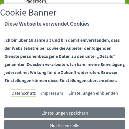
Paderborn)
Bankeinzugsermächtigung (SEPA-Lastschrift)
Cookie Banner
Bankeinzugsermächtigung (SEPA-Lastschrift),
Diese Webseite verwendet Cookies
Widerruf
Bankverbindung (Stadtverwaltung
Ich bin über 16 Jahre alt und bin damit einverstanden, dass
Paderborn)
der Websitebetreiber sowie die Anbieter der folgenden
Behördennummer 115
Dienste personenbezogene Daten zu den unter „Details“
Bundesfreiwilligendienst (Stadtverwaltung
genannten Zwecken verarbeiten.
Ich kann meine Einwilligung
Paderborn)
jederzeit mit Wirkung für die Zukunft widerrufen.
Browser
Bürgermeister (Stellvertreter)
Einstellungen können diese Einstellungen überschreiben.
Bürgermeister (Telefonsprechstunde)
Bürgermeister und Beigeordnete
Datenschutz
Impressum
Einstellungen einblenden
(Kontaktdaten)
Bürgerstiftung Paderborn
Einstellungen speichern
Ehrungen (Alters-, Ehejubiläen)
Fundsachen
Nur Essenzielle