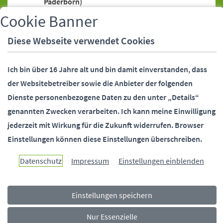
Paderborn)
Bankeinzugsermächtigung (SEPA-Lastschrift)
Cookie Banner
Bankeinzugsermächtigung (SEPA-Lastschrift),
Diese Webseite verwendet Cookies
Widerruf
Bankverbindung (Stadtverwaltung
Ich bin über 16 Jahre alt und bin damit einverstanden, dass
Paderborn)
der Websitebetreiber sowie die Anbieter der folgenden
Behördennummer 115
Dienste personenbezogene Daten zu den unter „Details“
Bundesfreiwilligendienst (Stadtverwaltung
genannten Zwecken verarbeiten.
Ich kann meine Einwilligung
Paderborn)
jederzeit mit Wirkung für die Zukunft widerrufen.
Browser
Bürgermeister (Stellvertreter)
Einstellungen können diese Einstellungen überschreiben.
Bürgermeister (Telefonsprechstunde)
Bürgermeister und Beigeordnete
Datenschutz
Impressum
Einstellungen einblenden
(Kontaktdaten)
Bürgerstiftung Paderborn
Einstellungen speichern
Ehrungen (Alters-, Ehejubiläen)
Fundsachen
Nur Essenzielle