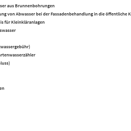
asser aus Brunnenbohrungen
ung von Abwasser bei der Fassadenbehandlung in die öffentliche K
is für Kleinkläranlagen
swasser
zwassergebühr)
artenwasserzähler
luss)
en