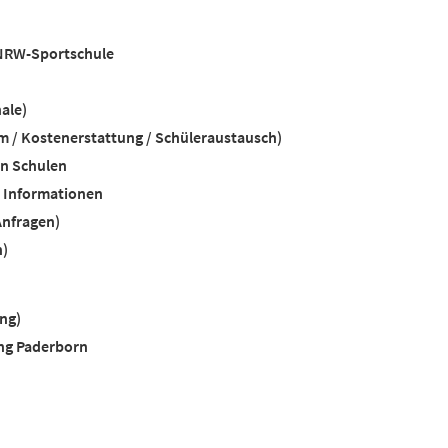
NRW-Sportschule
ale)
 / Kostenerstattung / Schüleraustausch)
en Schulen
e Informationen
Anfragen)
n)
ng)
ng Paderborn