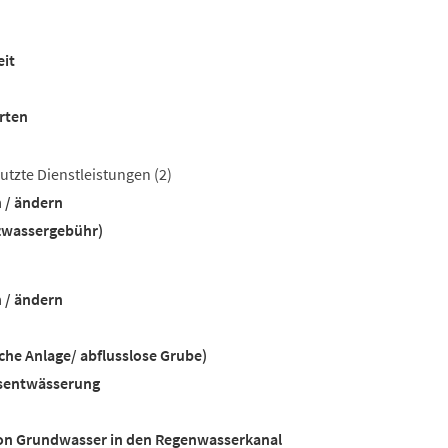
it
rten
utzte Dienstleistungen
(2)
 / ändern
zwassergebühr)
 / ändern
sche Anlage/ abflusslose Grube)
sentwässerung
 von Grundwasser in den Regenwasserkanal