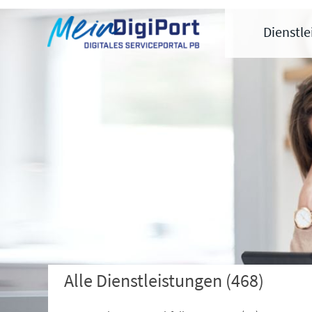
Digitales Serviceportal Paderborn
Zur Hauptnavigation
Zum Inhalt
Zum Footer
Dienstl
Alle Dienstleistungen
(468)