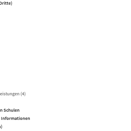
ritte)
)
)
leistungen
(4)
en Schulen
e Informationen
n)