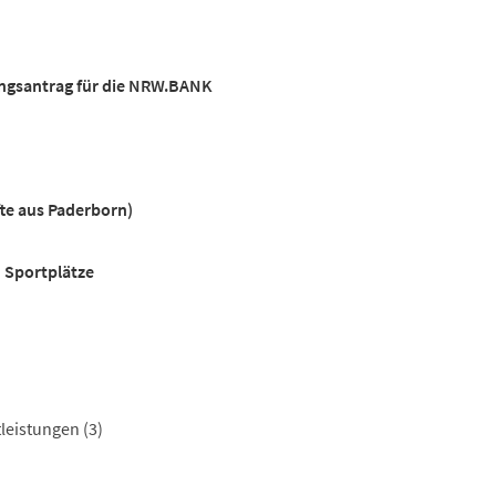
gsantrag für die NRW.BANK
fte aus Paderborn)
d Sportplätze
tleistungen
(3)