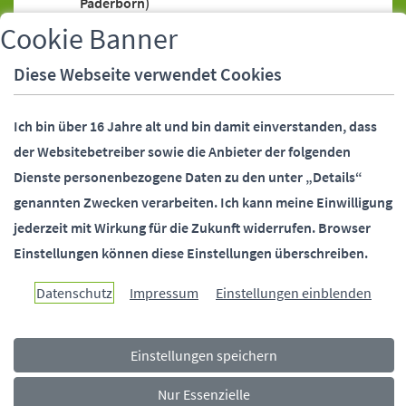
Paderborn)
Bankeinzugsermächtigung (SEPA-Lastschrift)
Cookie Banner
Bankeinzugsermächtigung (SEPA-Lastschrift),
Diese Webseite verwendet Cookies
Widerruf
Bankverbindung (Stadtverwaltung
Ich bin über 16 Jahre alt und bin damit einverstanden, dass
Paderborn)
der Websitebetreiber sowie die Anbieter der folgenden
Behördennummer 115
Dienste personenbezogene Daten zu den unter „Details“
Bundesfreiwilligendienst (Stadtverwaltung
genannten Zwecken verarbeiten.
Ich kann meine Einwilligung
Paderborn)
jederzeit mit Wirkung für die Zukunft widerrufen.
Browser
Bürgermeister (Stellvertreter)
Einstellungen können diese Einstellungen überschreiben.
Bürgermeister (Telefonsprechstunde)
Bürgermeister und Beigeordnete
Datenschutz
Impressum
Einstellungen einblenden
(Kontaktdaten)
Bürgerstiftung Paderborn
Einstellungen speichern
Ehrungen (Alters-, Ehejubiläen)
Fundsachen
Nur Essenzielle