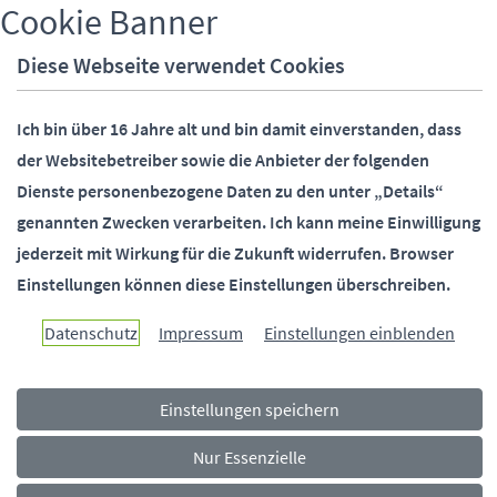
Cookie Banner
Telefon:
05251 88-0
Fax:
05251 88-2000
Diese Webseite verwendet Cookies
E-Mail:
info@paderborn.de
Ich bin über 16 Jahre alt und bin damit einverstanden, dass
der Websitebetreiber sowie die Anbieter der folgenden
SOCIALMEDIA
Dienste personenbezogene Daten zu den unter „Details“
genannten Zwecken verarbeiten.
Ich kann meine Einwilligung
jederzeit mit Wirkung für die Zukunft widerrufen.
Browser
Einstellungen können diese Einstellungen überschreiben.
Paderborn überzeugt.
Datenschutz
Impressum
Einstellungen einblenden
Einstellungen speichern
Navigationsmenü
Rechtliches
Impressum
Datenschutz
Barrierefreiheit
Nur Essenzielle