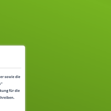
er sowie die
s“
kung für die
chreiben.