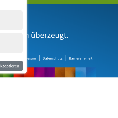
erne Medien
derborn überzeugt.
al Media
Impressum
Datenschutz
Barrierefreiheit
akzeptieren