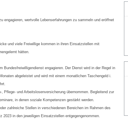
l zu engagieren, wertvolle Lebenserfahrungen zu sammeln und eröffnet
icke und viele Freiwillige kommen in ihren Einsatzstellen mit
nengelernt hätten.
h im Bundesfreiwilligendienst engagieren. Der Dienst wird in der Regel in
 Monaten abgeleistet und wird mit einem monatlichen Taschengeld i.
hrt.
en-, Pflege- und Arbeitslosenversicherung übernommen. Begleitend zur
e Seminare, in denen soziale Kompetenzen gestärkt werden.
ieder zahlreiche Stellen in verschiedenen Bereichen im Rahmen des
z 2023 in den jeweiligen Einsatzstellen entgegengenommen.