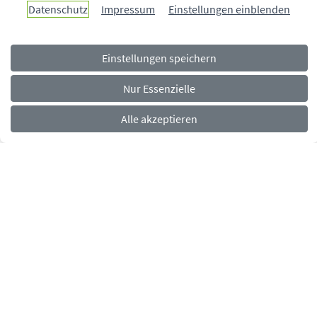
Datenschutz
Impressum
Einstellungen einblenden
Einstellungen speichern
Navigationsmenü
Rechtliches
Impressum
Datenschutz
Barrierefreiheit
Nur Essenzielle
Alle akzeptieren