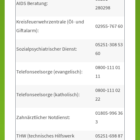
AIDS Beratung:
280298
Kreisfeuerwehrzentrale (Öl- und
02955-767 60
Giftalarm):
05251-308 53
Sozialpsychiatrischer Dienst:
60
0800-111 01
Telefonseelsorge (evangelisch):
11
0800-111 02
Telefonseelsorge (katholisch):
22
01805-996 36
Zahnärztlicher Notdienst:
3
THW (technisches Hilfswerk
05251-698 87