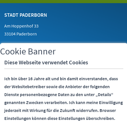
Footer
Kontakt
STADT PADERBORN
Am Hoppenhof 33
33104 Paderborn
Cookie Banner
Telefon:
05251 88-0
Fax:
05251 88-2000
Diese Webseite verwendet Cookies
E-Mail:
info@paderborn.de
Ich bin über 16 Jahre alt und bin damit einverstanden, dass
der Websitebetreiber sowie die Anbieter der folgenden
SOCIALMEDIA
Dienste personenbezogene Daten zu den unter „Details“
genannten Zwecken verarbeiten.
Ich kann meine Einwilligung
jederzeit mit Wirkung für die Zukunft widerrufen.
Browser
Einstellungen können diese Einstellungen überschreiben.
Paderborn überzeugt.