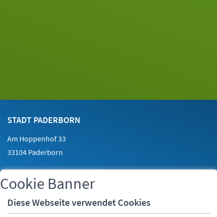
Footer
Kontakt
STADT PADERBORN
Am Hoppenhof 33
33104 Paderborn
Cookie Banner
Telefon:
05251 88-0
Fax:
05251 88-2000
Diese Webseite verwendet Cookies
E-Mail:
info@paderborn.de