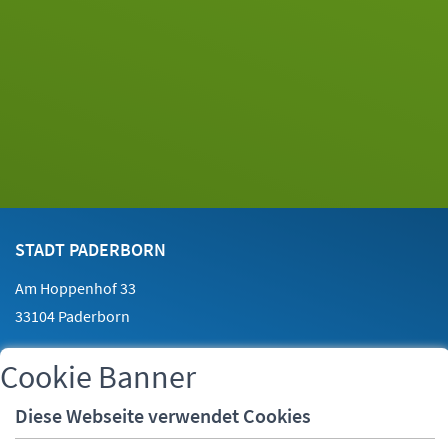
Footer
Kontakt
STADT PADERBORN
Am Hoppenhof 33
33104 Paderborn
Cookie Banner
Telefon:
05251 88-0
Fax:
05251 88-2000
Diese Webseite verwendet Cookies
E-Mail:
info@paderborn.de