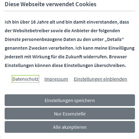
Fax:
05251 88-2000
Diese Webseite verwendet Cookies
E-Mail:
info@paderborn.de
Ich bin über 16 Jahre alt und bin damit einverstanden, dass
der Websitebetreiber sowie die Anbieter der folgenden
SOCIALMEDIA
Dienste personenbezogene Daten zu den unter „Details“
genannten Zwecken verarbeiten.
Ich kann meine Einwilligung
jederzeit mit Wirkung für die Zukunft widerrufen.
Browser
Einstellungen können diese Einstellungen überschreiben.
Paderborn überzeugt.
Datenschutz
Impressum
Einstellungen einblenden
Einstellungen speichern
Navigationsmenü
Rechtliches
Impressum
Datenschutz
Barrierefreiheit
Nur Essenzielle
Alle akzeptieren