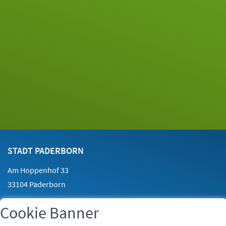
Footer
Kontakt
STADT PADERBORN
Am Hoppenhof 33
33104 Paderborn
Cookie Banner
Telefon:
05251 88-0