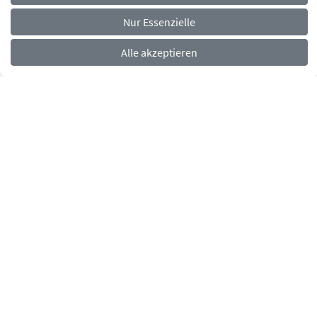
Navigationsmenü
Rechtliches
Impressum
Datenschutz
Barrierefreiheit
Nur Essenzielle
Alle akzeptieren