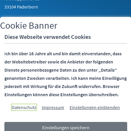
33104 Paderborn
Cookie Banner
Telefon:
05251 88-0
Fax:
05251 88-2000
Diese Webseite verwendet Cookies
E-Mail:
info@paderborn.de
Ich bin über 16 Jahre alt und bin damit einverstanden, dass
der Websitebetreiber sowie die Anbieter der folgenden
SOCIALMEDIA
Dienste personenbezogene Daten zu den unter „Details“
genannten Zwecken verarbeiten.
Ich kann meine Einwilligung
jederzeit mit Wirkung für die Zukunft widerrufen.
Browser
Einstellungen können diese Einstellungen überschreiben.
Paderborn überzeugt.
Datenschutz
Impressum
Einstellungen einblenden
Einstellungen speichern