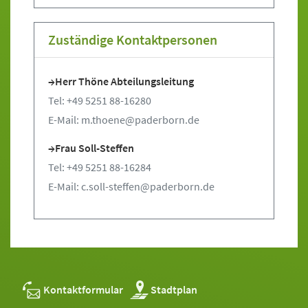
Zuständige Kontaktpersonen
Herr Thöne Abteilungsleitung
Tel: +49 5251 88-16280
E-Mail: m.thoene@paderborn.de
Frau Soll-Steffen
Tel: +49 5251 88-16284
E-Mail: c.soll-steffen@paderborn.de
Kontaktformular
Stadtplan