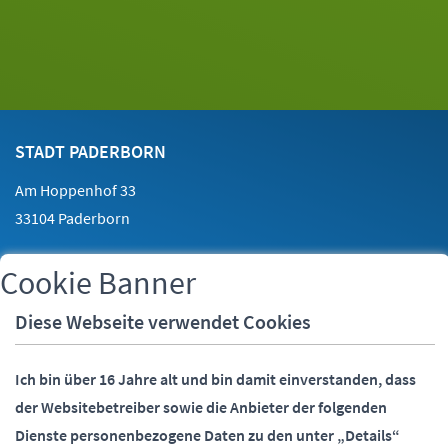
Footer
Kontakt
STADT PADERBORN
Am Hoppenhof 33
33104 Paderborn
Cookie Banner
Telefon:
05251 88-0
Fax:
05251 88-2000
Diese Webseite verwendet Cookies
E-Mail:
info@paderborn.de
Ich bin über 16 Jahre alt und bin damit einverstanden, dass
der Websitebetreiber sowie die Anbieter der folgenden
SOCIALMEDIA
Dienste personenbezogene Daten zu den unter „Details“