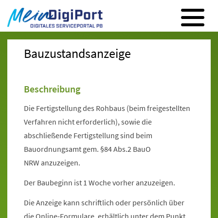
Digitales Serviceportal Paderborn
Zur Hauptnavigation
Zum Inhalt
Zum Footer
Bauzustandsanzeige
Beschreibung
Die Fertigstellung des Rohbaus (beim freigestellten
Verfahren nicht erforderlich), sowie die
abschließende Fertigstellung sind beim
Bauordnungsamt gem. §84 Abs.2 BauO
NRW anzuzeigen.
Der Baubeginn ist 1 Woche vorher anzuzeigen.
Die Anzeige kann schriftlich oder persönlich über
die Online-Formulare, erhältlich unter dem Punkt