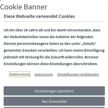
Cookie Banner
Telefon:
05251 88-0
Fax:
05251 88-2000
Diese Webseite verwendet Cookies
E-Mail:
info@paderborn.de
Ich bin über 16 Jahre alt und bin damit einverstanden, dass
der Websitebetreiber sowie die Anbieter der folgenden
SOCIALMEDIA
Dienste personenbezogene Daten zu den unter „Details“
genannten Zwecken verarbeiten.
Ich kann meine Einwilligung
jederzeit mit Wirkung für die Zukunft widerrufen.
Browser
Einstellungen können diese Einstellungen überschreiben.
Paderborn überzeugt.
Datenschutz
Impressum
Einstellungen einblenden
Einstellungen speichern
Navigationsmenü
Rechtliches
Impressum
Datenschutz
Barrierefreiheit
Nur Essenzielle