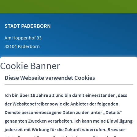
Footer
Kontakt
STADT PADERBORN
Am Hoppenhof 33
33104 Paderborn
Cookie Banner
Telefon:
05251 88-0
Fax:
05251 88-2000
Diese Webseite verwendet Cookies
E-Mail:
info@paderborn.de
Ich bin über 16 Jahre alt und bin damit einverstanden, dass
der Websitebetreiber sowie die Anbieter der folgenden
SOCIALMEDIA
Dienste personenbezogene Daten zu den unter „Details“
genannten Zwecken verarbeiten.
Ich kann meine Einwilligung
jederzeit mit Wirkung für die Zukunft widerrufen.
Browser