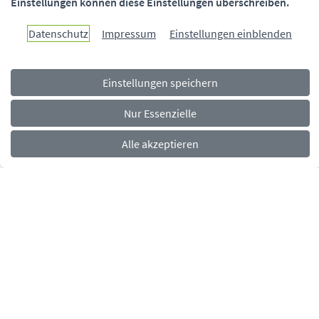
Einstellungen können diese Einstellungen überschreiben.
Paderborn überzeugt.
Datenschutz
Impressum
Einstellungen einblenden
Einstellungen speichern
Navigationsmenü
Rechtliches
Impressum
Datenschutz
Barrierefreiheit
Nur Essenzielle
Alle akzeptieren