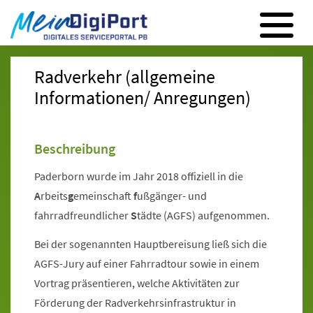
Digitales Serviceportal Paderborn
Zur Hauptnavigation
Zum Inhalt
Zum Footer
Radverkehr (allgemeine
Informationen/ Anregungen)
Beschreibung
Paderborn wurde im Jahr 2018 offiziell in die
A
rbeits
g
emeinschaft
f
ußgänger- und
fahrradfreundlicher
S
tädte (AGFS) aufgenommen.
Bei der sogenannten Hauptbereisung ließ sich die
AGFS-Jury auf einer Fahrradtour sowie in einem
Vortrag präsentieren, welche Aktivitäten zur
Förderung der Radverkehrsinfrastruktur in