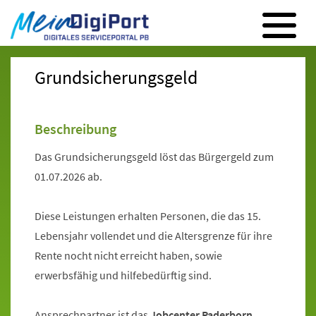
Digitales Serviceportal Paderborn
Zur Hauptnavigation
Zum Inhalt
Zum Footer
Grundsicherungsgeld
Beschreibung
Das Grundsicherungsgeld löst das Bürgergeld zum
01.07.2026 ab.
Diese Leistungen erhalten Personen, die das 15.
Lebensjahr vollendet und die Altersgrenze für ihre
Rente nocht nicht erreicht haben, sowie
erwerbsfähig und hilfebedürftig sind.
Ansprechpartner ist das
Jobcenter Paderborn