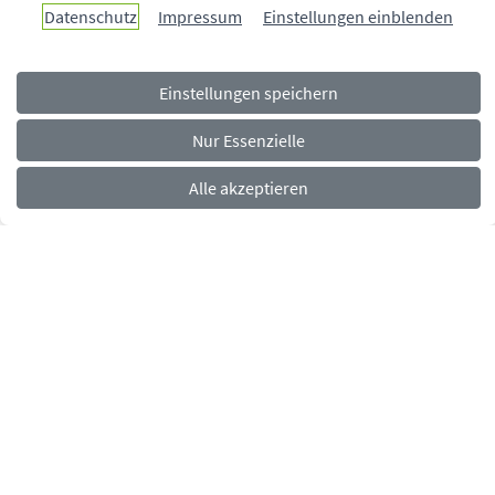
Paderborn überzeugt.
Datenschutz
Impressum
Einstellungen einblenden
Einstellungen speichern
Navigationsmenü
Rechtliches
Impressum
Datenschutz
Barrierefreiheit
Nur Essenzielle
Alle akzeptieren