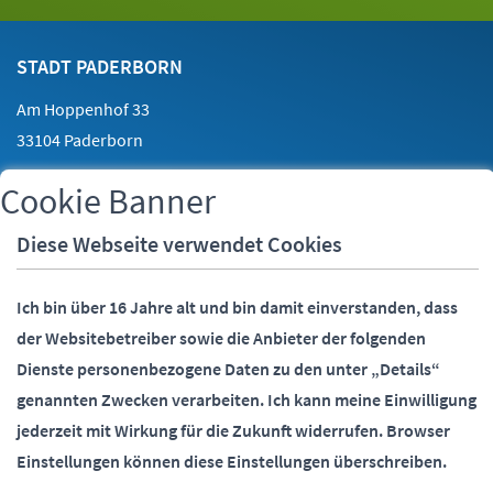
Footer
Kontakt
STADT PADERBORN
Am Hoppenhof 33
33104 Paderborn
Cookie Banner
Telefon:
05251 88-0
Fax:
05251 88-2000
Diese Webseite verwendet Cookies
E-Mail:
info@paderborn.de
Ich bin über 16 Jahre alt und bin damit einverstanden, dass
der Websitebetreiber sowie die Anbieter der folgenden
SOCIALMEDIA
Dienste personenbezogene Daten zu den unter „Details“
genannten Zwecken verarbeiten.
Ich kann meine Einwilligung
jederzeit mit Wirkung für die Zukunft widerrufen.
Browser
Einstellungen können diese Einstellungen überschreiben.