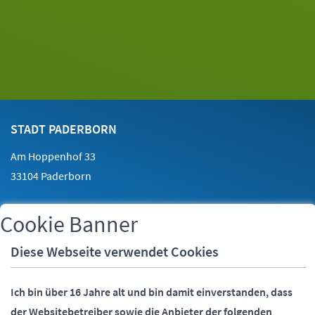
Footer
Kontakt
STADT PADERBORN
Am Hoppenhof 33
33104 Paderborn
Cookie Banner
Telefon:
05251 88-0
Fax:
05251 88-2000
Diese Webseite verwendet Cookies
E-Mail:
info@paderborn.de
Ich bin über 16 Jahre alt und bin damit einverstanden, dass
der Websitebetreiber sowie die Anbieter der folgenden