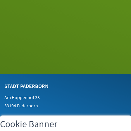
Footer
Kontakt
STADT PADERBORN
Am Hoppenhof 33
33104 Paderborn
Cookie Banner
Telefon:
05251 88-0