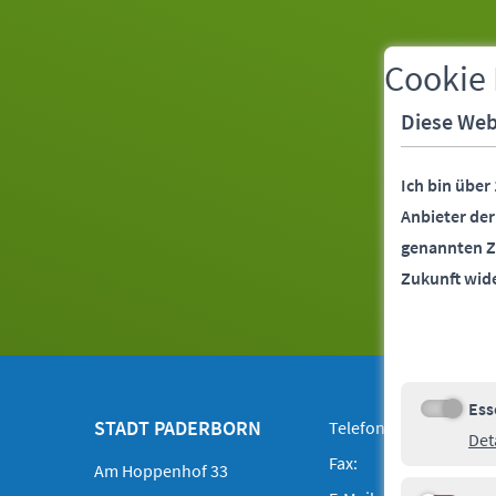
Cookie
Diese Web
Ich bin über
Anbieter de
genannten Z
Zukunft wid
Ess
Kontakt
Footer
Essenziell
STADT PADERBORN
Telefon:
05251 88-0
Det
Fax:
05251 88-20
Am Hoppenhof 33