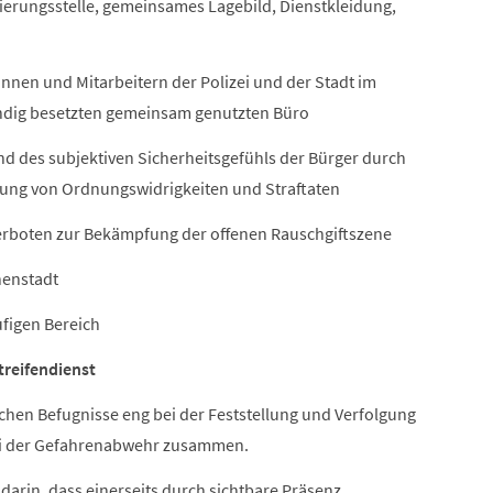
ierungsstelle, gemeinsames Lagebild, Dienstkleidung,
rinnen und Mitarbeitern der Polizei und der Stadt im
ändig besetzten gemeinsam genutzten Büro
und des subjektiven Sicherheitsgefühls der Bürger durch
gung von Ordnungswidrigkeiten und Straftaten
erboten zur Bekämpfung der offenen Rauschgiftszene
nenstadt
figen Bereich
reifendienst
ichen Befugnisse eng bei der Feststellung und Verfolgung
ei der Gefahrenabwehr zusammen.
darin, dass einerseits durch sichtbare Präsenz