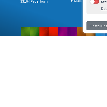
E-Mail:
info@paderb
33104 Paderborn
Sta
Statistike
Det
Rechtliches
Navigationsmenü
Einstellun