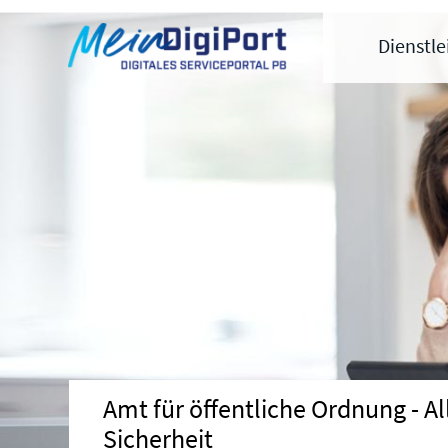
Digitales Serviceportal Paderborn
Zur Hauptnavigation
Zum Inhalt
Zum Footer
Dienstl
Amt für öffentliche Ordnung - A
Sicherheit