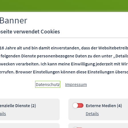
 Banner
seite verwendet Cookies
 16 Jahre alt und bin damit einverstanden, dass der Websitebetreib
r folgenden Dienste personenbezogene Daten zu den unter „Detail
wecken verarbeiten.
Ich kann meine Einwilligung jederzeit mit Wir
errufen.
Browser Einstellungen können diese Einstellungen übers
Datenschutz
Impressum
enzielle Dienste (2)
Externe Medien (4)
e Dienste (2)
Externe Medien (4)
Details zu Essenzielle Dienste
Details zu Ext
ails
Details
00
Pa
SOCIALMEDIA