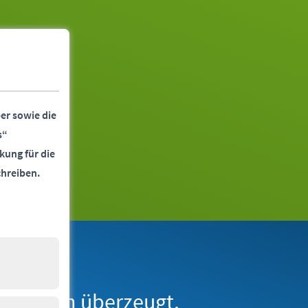
er sowie die
s“
kung für die
chreiben.
erne Medien
derborn überzeugt.