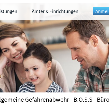
eistungen
Ämter & Einrichtungen
Anmel
llgemeine Gefahrenabwehr - B.O.S.S - Bür