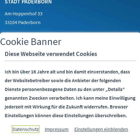
STADT PADERBORN
Am Hoppenhof 33
33104 Paderborn
Cookie Banner
Telefon:
05251 88-0
Fax:
05251 88-2000
Diese Webseite verwendet Cookies
E-Mail:
info@paderborn.de
Ich bin über 16 Jahre alt und bin damit einverstanden, dass
der Websitebetreiber sowie die Anbieter der folgenden
SOCIALMEDIA
Dienste personenbezogene Daten zu den unter „Details“
genannten Zwecken verarbeiten.
Ich kann meine Einwilligung
jederzeit mit Wirkung für die Zukunft widerrufen.
Browser
Einstellungen können diese Einstellungen überschreiben.
Paderborn überzeugt.
Datenschutz
Impressum
Einstellungen einblenden