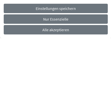
Einstellungen speichern
Navigationsmenü
Rechtliches
Impressum
Datenschutz
Barrierefreiheit
Nur Essenzielle
Alle akzeptieren