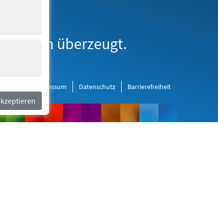
erne Medien
derborn überzeugt.
al Media
Impressum
Datenschutz
Barrierefreiheit
akzeptieren