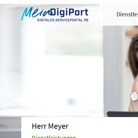
Digitales Serviceportal Paderborn
Zur Hauptnavigation
Zum Inhalt
Zum Footer
Dienstl
Herr Meyer
Dienstleistungen