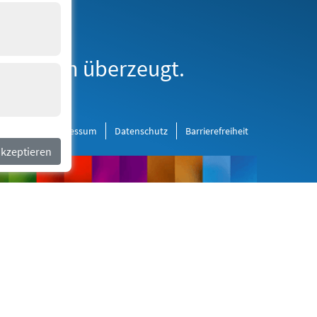
erne Medien
derborn überzeugt.
al Media
Impressum
Datenschutz
Barrierefreiheit
akzeptieren