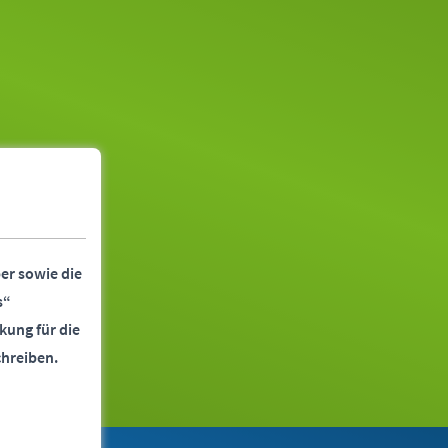
er sowie die
s“
kung für die
chreiben.