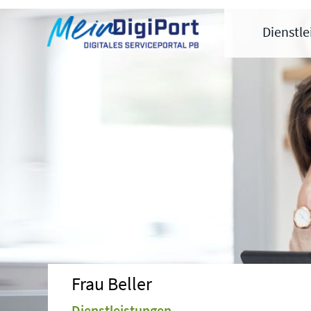
Digitales Serviceportal Paderborn
Zur Hauptnavigation
Zum Inhalt
Zum Footer
Dienstl
Frau Beller
Dienstleistungen