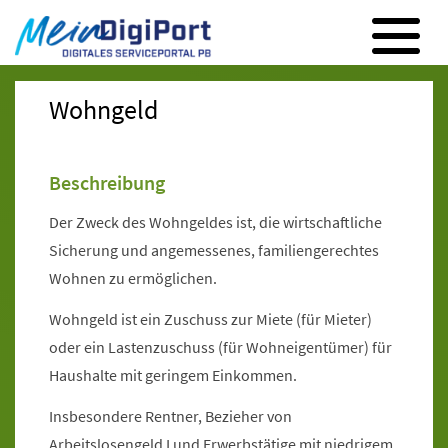
Digitales Serviceportal Paderborn
Zur Hauptnavigation
Zum Inhalt
Zum Footer
Wohngeld
Beschreibung
Der Zweck des Wohngeldes ist, die wirtschaftliche
Sicherung und angemessenes, familiengerechtes
Wohnen zu ermöglichen.
Wohngeld ist ein Zuschuss zur Miete (für Mieter)
oder ein Lastenzuschuss (für Wohneigentümer) für
Haushalte mit geringem Einkommen.
Insbesondere Rentner, Bezieher von
Arbeitslosengeld I und Erwerbstätige mit niedrigem