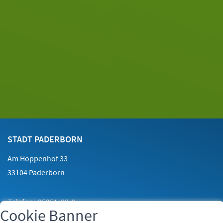
Footer
Kontakt
STADT PADERBORN
Am Hoppenhof 33
33104 Paderborn
Telefon:
05251 88-0
Cookie Banner
Fax:
05251 88-2000