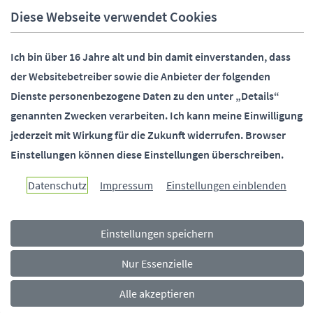
E-Mail:
info@paderborn.de
Diese Webseite verwendet Cookies
Ich bin über 16 Jahre alt und bin damit einverstanden, dass
SOCIALMEDIA
der Websitebetreiber sowie die Anbieter der folgenden
Dienste personenbezogene Daten zu den unter „Details“
genannten Zwecken verarbeiten.
Ich kann meine Einwilligung
jederzeit mit Wirkung für die Zukunft widerrufen.
Browser
Paderborn überzeugt.
Einstellungen können diese Einstellungen überschreiben.
Datenschutz
Impressum
Einstellungen einblenden
Einstellungen speichern
Navigationsmenü
Rechtliches
Impressum
Datenschutz
Barrierefreiheit
Nur Essenzielle
Alle akzeptieren