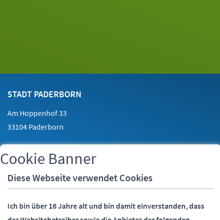
Footer
Kontakt
STADT PADERBORN
Am Hoppenhof 33
33104 Paderborn
Cookie Banner
Telefon:
05251 88-0
Fax:
05251 88-2000
Diese Webseite verwendet Cookies
E-Mail:
info@paderborn.de
Ich bin über 16 Jahre alt und bin damit einverstanden, dass
der Websitebetreiber sowie die Anbieter der folgenden