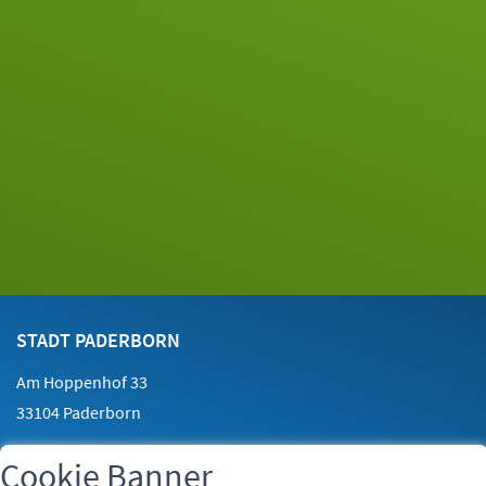
Footer
Kontakt
STADT PADERBORN
Am Hoppenhof 33
33104 Paderborn
Cookie Banner
Telefon:
05251 88-0