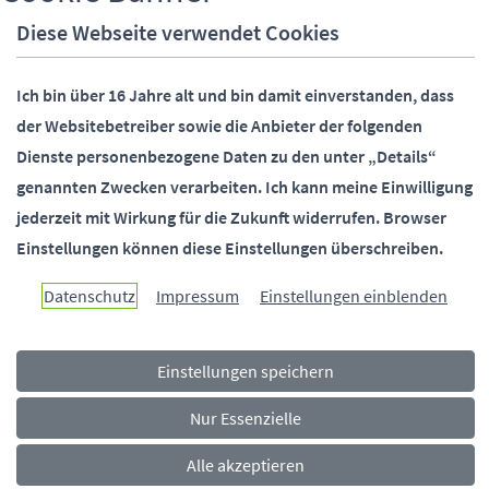
Fax:
05251 88-2000
Diese Webseite verwendet Cookies
E-Mail:
info@paderborn.de
Ich bin über 16 Jahre alt und bin damit einverstanden, dass
der Websitebetreiber sowie die Anbieter der folgenden
SOCIALMEDIA
Dienste personenbezogene Daten zu den unter „Details“
genannten Zwecken verarbeiten.
Ich kann meine Einwilligung
jederzeit mit Wirkung für die Zukunft widerrufen.
Browser
Einstellungen können diese Einstellungen überschreiben.
Paderborn überzeugt.
Datenschutz
Impressum
Einstellungen einblenden
Einstellungen speichern
Navigationsmenü
Rechtliches
Impressum
Datenschutz
Barrierefreiheit
Nur Essenzielle
Alle akzeptieren