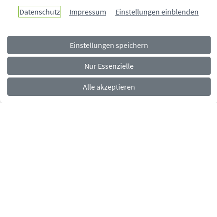
Paderborn überzeugt.
Datenschutz
Impressum
Einstellungen einblenden
Einstellungen speichern
Navigationsmenü
Rechtliches
Impressum
Datenschutz
Barrierefreiheit
Nur Essenzielle
Alle akzeptieren