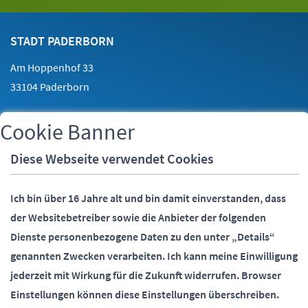
Footer
Kontakt
STADT PADERBORN
Am Hoppenhof 33
33104 Paderborn
Cookie Banner
Telefon:
05251 88-0
Fax:
05251 88-2000
Diese Webseite verwendet Cookies
E-Mail:
info@paderborn.de
Ich bin über 16 Jahre alt und bin damit einverstanden, dass
der Websitebetreiber sowie die Anbieter der folgenden
SOCIALMEDIA
Dienste personenbezogene Daten zu den unter „Details“
genannten Zwecken verarbeiten.
Ich kann meine Einwilligung
jederzeit mit Wirkung für die Zukunft widerrufen.
Browser
Einstellungen können diese Einstellungen überschreiben.