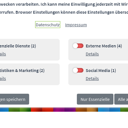
wecken verarbeiten.
Ich kann meine Einwilligung jederzeit mit Wir
errufen.
Browser Einstellungen können diese Einstellungen übers
Datenschutz
Impressum
enzielle Dienste (2)
Externe Medien (4)
e Dienste (2)
Externe Medien (4)
Details zu Essenzielle Dienste
Details zu Ext
ails
Details
00
Pa
SOCIALMEDIA
orn.de
tistiken & Marketing (2)
Social Media (1)
n & Marketing (2)
Social Media (1)
Details zu Statistiken & Marketing
Details zu Soci
ails
Details
gen speichern
Nur Essenzielle
Alle 