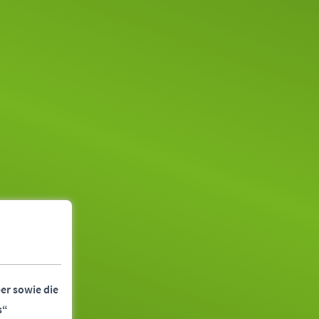
er sowie die
s“