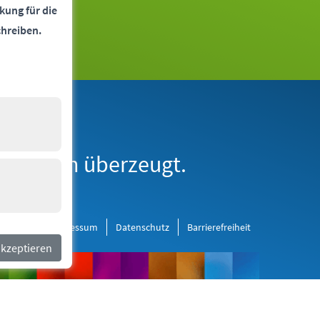
kung für die
chreiben.
erne Medien
derborn überzeugt.
al Media
Impressum
Datenschutz
Barrierefreiheit
akzeptieren