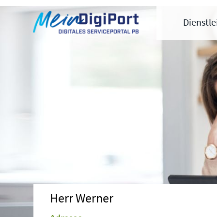
Digitales Serviceportal Paderborn
Zur Hauptnavigation
Zum Inhalt
Zum Footer
Dienstl
Herr Werner