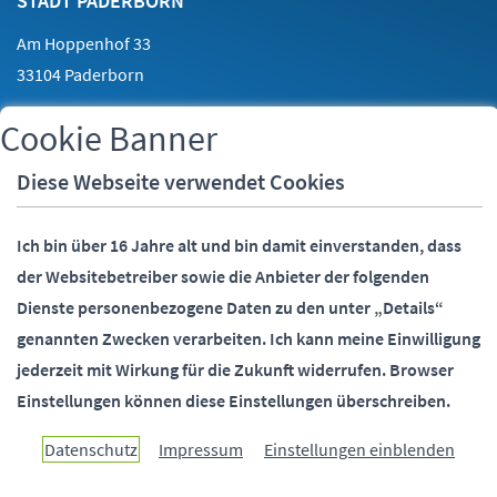
STADT PADERBORN
Am Hoppenhof 33
33104 Paderborn
Cookie Banner
Telefon:
05251 88-0
Fax:
05251 88-2000
Diese Webseite verwendet Cookies
E-Mail:
info@paderborn.de
Ich bin über 16 Jahre alt und bin damit einverstanden, dass
der Websitebetreiber sowie die Anbieter der folgenden
SOCIALMEDIA
Dienste personenbezogene Daten zu den unter „Details“
genannten Zwecken verarbeiten.
Ich kann meine Einwilligung
jederzeit mit Wirkung für die Zukunft widerrufen.
Browser
Einstellungen können diese Einstellungen überschreiben.
Paderborn überzeugt.
Datenschutz
Impressum
Einstellungen einblenden