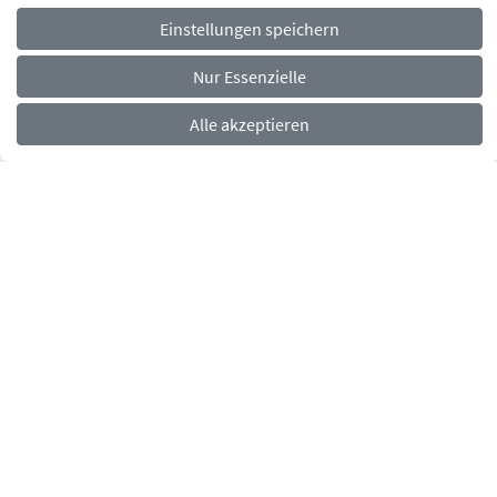
Einstellungen speichern
Navigationsmenü
Rechtliches
Impressum
Datenschutz
Barrierefreiheit
Nur Essenzielle
Alle akzeptieren