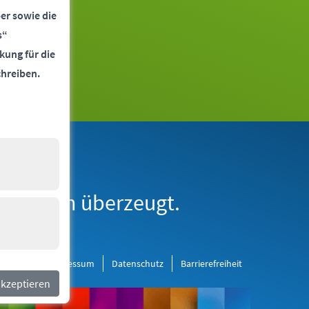
er sowie die
s“
kung für die
chreiben.
erne Medien
derborn überzeugt.
al Media
Impressum
Datenschutz
Barrierefreiheit
akzeptieren