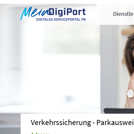
Digitales Serviceportal Paderborn
Zur Hauptnavigation
Zum Inhalt
Zum Footer
Dienstl
Verkehrssicherung - Parkauswei