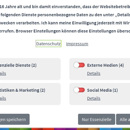
 16 Jahre alt und bin damit einverstanden, dass der Websitebetreib
r folgenden Dienste personenbezogene Daten zu den unter „Detail
wecken verarbeiten.
Ich kann meine Einwilligung jederzeit mit Wir
errufen.
Browser Einstellungen können diese Einstellungen übers
Datenschutz
Impressum
enzielle Dienste (2)
Externe Medien (4)
e Dienste (2)
Externe Medien (4)
Details zu Essenzielle Dienste
Details zu Ext
ails
Details
00
Pa
SOCIALMEDIA
orn.de
tistiken & Marketing (2)
Social Media (1)
n & Marketing (2)
Social Media (1)
Details zu Statistiken & Marketing
Details zu Soci
ails
Details
gen speichern
Nur Essenzielle
Alle 