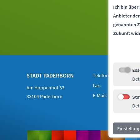
Ich bin über
Anbieter de
genannten Z
Zukunft wid
Ess
Kontakt
Footer
Essenziell
STADT PADERBORN
Telefon:
05251 88-0
Det
Fax:
05251 88-20
Am Hoppenhof 33
E-Mail:
info@paderb
33104 Paderborn
Sta
Statistike
Det
Rechtliches
Navigationsmenü
Einstellun