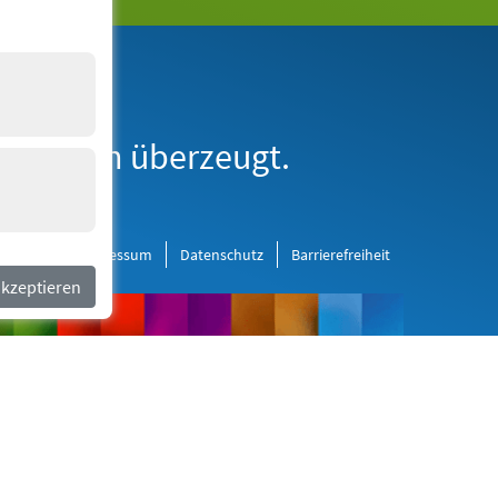
erne Medien
derborn überzeugt.
al Media
Impressum
Datenschutz
Barrierefreiheit
akzeptieren