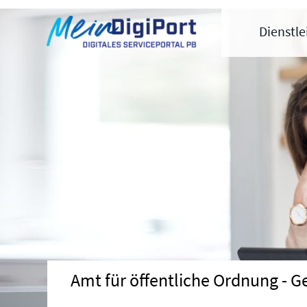
Digitales Serviceportal Paderborn
Zur Hauptnavigation
Zum Inhalt
Zum Footer
Dienstl
Amt für öffentliche Ordnung -