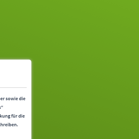
er sowie die
s“
kung für die
chreiben.