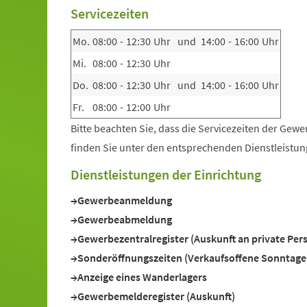
Servicezeiten
Mo.
08:00
-
12:30
Uhr
und
14:00
-
16:00
Uhr
Mi.
08:00
-
12:30
Uhr
Do.
08:00
-
12:30
Uhr
und
14:00
-
16:00
Uhr
Fr.
08:00
-
12:00
Uhr
Bitte beachten Sie, dass die Servicezeiten der Gew
finden Sie unter den entsprechenden Dienstleistun
Dienstleistungen der Einrichtung
Gewerbeanmeldung
Gewerbeabmeldung
Gewerbezentralregister (Auskunft an private Pe
Sonderöffnungszeiten (Verkaufsoffene Sonntage,
Anzeige eines Wanderlagers
Gewerbemelderegister (Auskunft)